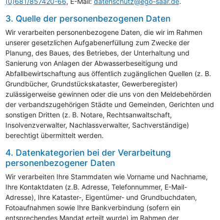
(0)681/857420-66
, E-Mail:
datenschutz@ego-saar.de
.
3. Quelle der personenbezogenen Daten
Wir verarbeiten personenbezogene Daten, die wir im Rahmen
unserer gesetzlichen Aufgabenerfüllung zum Zwecke der
Planung, des Baues, des Betriebes, der Unterhaltung und
Sanierung von Anlagen der Abwasserbeseitigung und
Abfallbewirtschaftung aus öffentlich zugänglichen Quellen (z. B.
Grundbücher, Grundstückskataster, Gewerberegister)
zulässigerweise gewinnen oder die uns von den Meldebehörden
der verbandszugehörigen Städte und Gemeinden, Gerichten und
sonstigen Dritten (z. B. Notare, Rechtsanwaltschaft,
Insolvenzverwalter, Nachlassverwalter, Sachverständige)
berechtigt übermittelt werden.
4. Datenkategorien bei der Verarbeitung
personenbezogener Daten
Wir verarbeiten Ihre Stammdaten wie Vorname und Nachname,
Ihre Kontaktdaten (z.B. Adresse, Telefonnummer, E-Mail-
Adresse), Ihre Kataster-, Eigentümer- und Grundbuchdaten,
Fotoaufnahmen sowie Ihre Bankverbindung (sofern ein
entsprechendes Mandat erteilt wurde) im Rahmen der