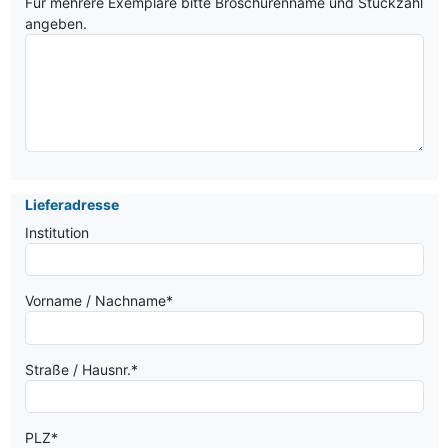
Für mehrere Exemplare bitte Broschürenname und Stückzahl
angeben.
Lieferadresse
Institution
Vorname / Nachname
*
Straße / Hausnr.
*
PLZ
*